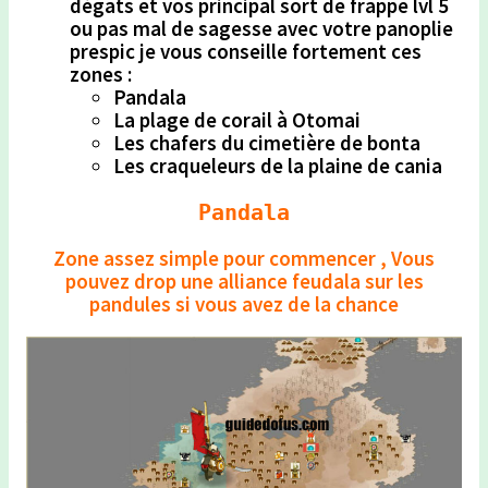
dégats et vos principal sort de frappe lvl 5
ou pas mal de sagesse avec votre panoplie
prespic je vous conseille fortement ces
zones :
Pandala
La plage de corail à Otomai
Les chafers du cimetière de bonta
Les craqueleurs de la plaine de cania
Pandala
Zone assez simple pour commencer , Vous
pouvez drop une alliance feudala sur les
pandules si vous avez de la chance