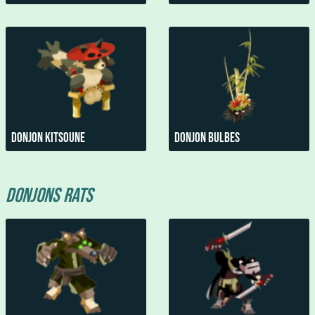
Donjon Kitsoune
Donjon Bulbes
Donjons Rats