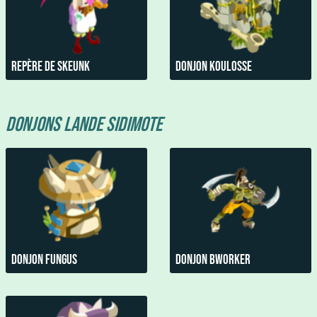
Repère De Skeunk
Donjon Koulosse
Donjons Lande Sidimote
Donjon Fungus
Donjon Bworker