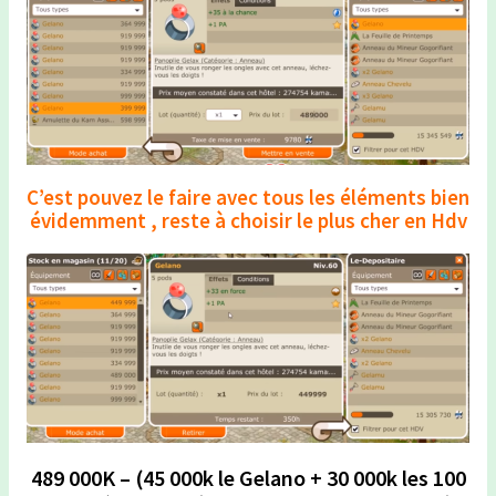
C’est pouvez le faire avec tous les éléments bien
évidemment , reste à choisir le plus cher en Hdv
489 000K – (45 000k le Gelano + 30 000k les 100