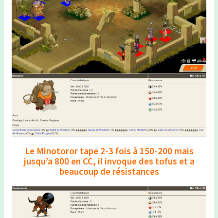
Le Minotoror tape 2-3 fois à 150-200 mais
jusqu’a 800 en CC, il invoque des tofus et a
beaucoup de résistances