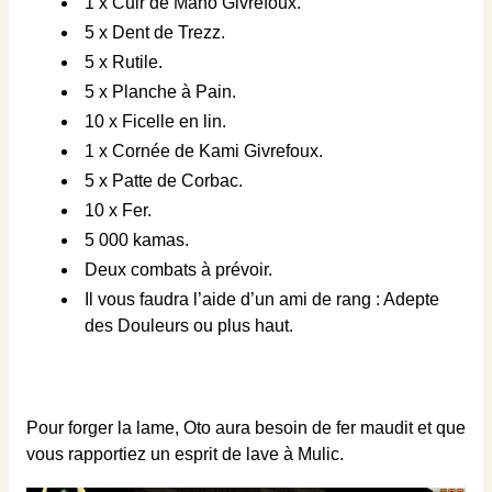
1 x Cuir de Maho Givrefoux.
5 x Dent de Trezz.
5 x Rutile.
5 x Planche à Pain.
10 x Ficelle en lin.
1 x Cornée de Kami Givrefoux.
5 x Patte de Corbac.
10 x Fer.
5 000 kamas.
Deux combats à prévoir.
Il vous faudra l’aide d’un ami de rang : Adepte
des Douleurs ou plus haut.
Pour forger la lame, Oto aura besoin de fer maudit et que
vous rapportiez un esprit de lave à Mulic.