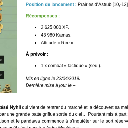
Position de lancement :
Prairies d’Astrub [10,-12]
Récompenses :
2 625 000 XP.
43 980 Kamas.
Attitude « Rire ».
À prévoir :
1 x combat « tactique » (seul).
Mis en ligne le 22/04/2019.
Dernière mise à jour le –
ésé Nyhil
qui vient de rentrer du marché et a découvert sa ma
ar une grande patte griffue sortie du ciel… Pourtant mis à part 
maison et le pandawa commence à s’inquiéter sur le sort rése
 ce qu’il s’est passé
« Aider Maytésé ».