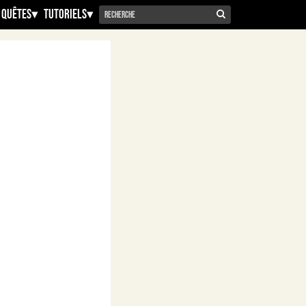
 Quêtes
▾
Tutoriels
▾