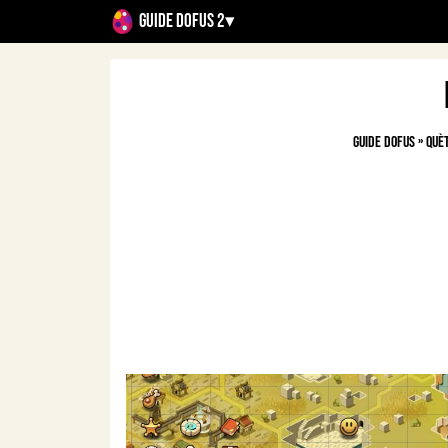
Guide Dofus 2
▾
Guide Dofus
»
Què