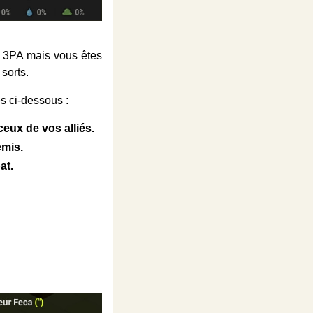
 3PA mais vous êtes
sorts.
es ci-dessous :
ceux de vos alliés.
emis.
at.