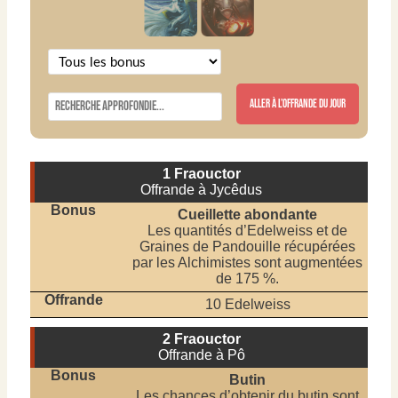
Aller à l’offrande du jour
1 Fraouctor
Offrande à ​Jycêdus
Cueillette abondante
Les quantités d’Edelweiss et de
Graines de Pandouille récupérées
par les Alchimistes sont augmentées
de 175 %.
10 Edelweiss
2 Fraouctor
Offrande à ​Pô
Butin
Les chances d’obtenir du butin sont