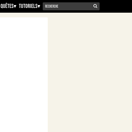
 Quêtes
▾
Tutoriels
▾