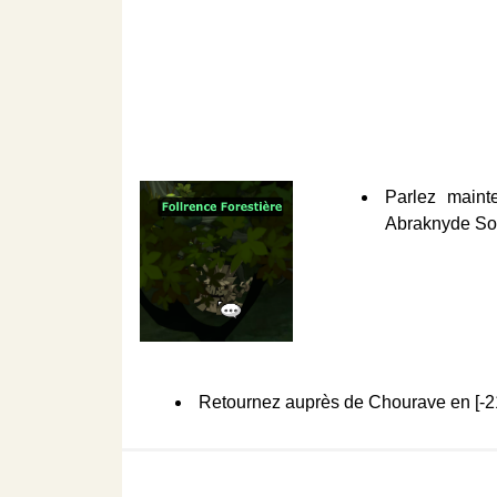
Parlez maint
Abraknyde Som
Retournez auprès de Chourave en [-21,1