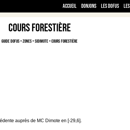
Accueil
Donjons
Les Dofus
Les
Cours Forestière
Guide Dofus
»
Zones
»
Sidimote
»
Cours Forestière
écédente auprès de MC Dimote en [-29,6].