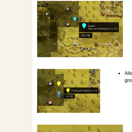
All
gro