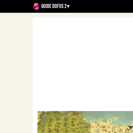
Guide Dofus 2
▾