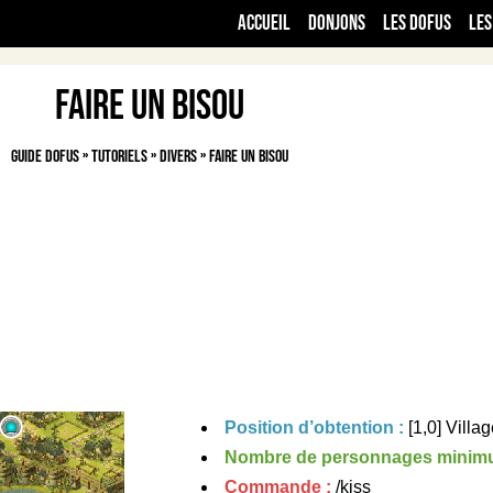
Accueil
Donjons
Les Dofus
Les
Faire un bisou
Guide Dofus
»
Tutoriels
»
Divers
»
Faire un bisou
Position d’obtention :
[1,0] Villa
Nombre de personnages minim
Commande :
/kiss