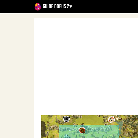
Guide Dofus 2
▾