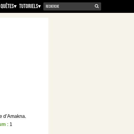
 Quêtes
▾
Tutoriels
▾
ge d’Amakna.
um :
1