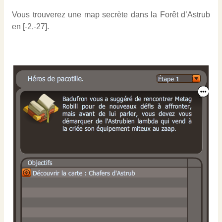
Vous trouverez une map secrète dans la Forêt d’Astrub
en [-2,-27].