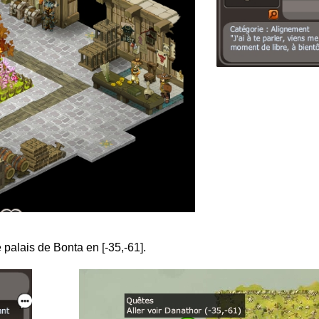
 palais de Bonta en [-35,-61].