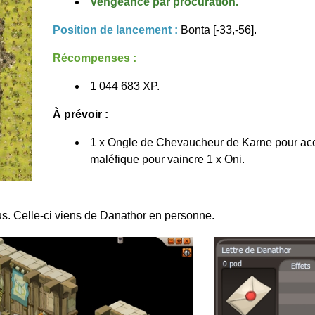
Vengeance par procuration.
Position de lancement :
Bonta [-33,-56].
Récompenses :
1 044 683 XP.
À prévoir :
1 x Ongle de Chevaucheur de Karne pour acc
maléfique pour vaincre 1 x Oni.
us. Celle-ci viens de Danathor en personne.