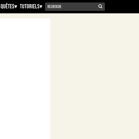
 Quêtes
▾
Tutoriels
▾