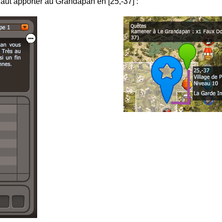
faut apporter au Grandapan en [25,-37] :