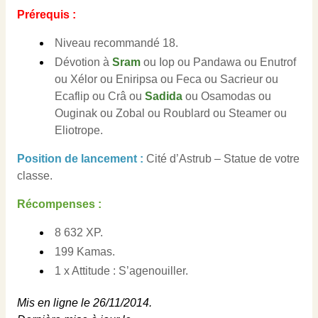
Prérequis :
Niveau recommandé 18.
Dévotion à
Sram
ou Iop ou Pandawa ou Enutrof
ou Xélor ou Eniripsa ou Feca ou Sacrieur ou
Ecaflip ou Crâ ou
Sadida
ou Osamodas ou
Ouginak ou Zobal ou Roublard ou Steamer ou
Eliotrope.
Position de lancement :
Cité d’Astrub – Statue de votre
classe.
Récompenses :
8 632 XP.
199 Kamas.
1 x Attitude : S’agenouiller.
Mis en ligne le 26/11/2014.