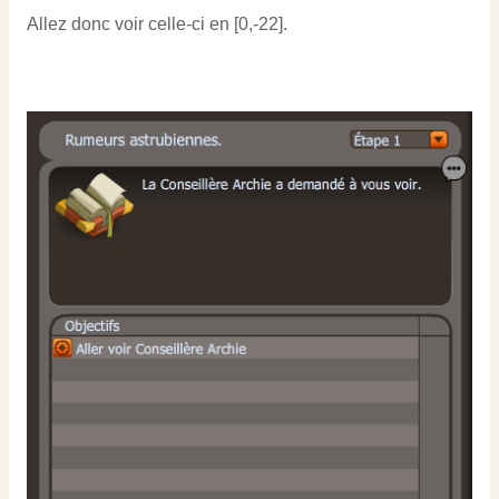
Allez donc voir celle-ci en [0,-22].