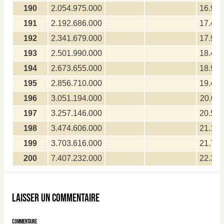
190
2.054.975.000
16.949
191
2.192.686.000
17.426
192
2.341.679.000
17.916
193
2.501.990.000
18.419
194
2.673.655.000
18.936
195
2.856.710.000
19.467
196
3.051.194.000
20.011
197
3.257.146.000
20.571
198
3.474.606.000
21.146
199
3.703.616.000
21.736
200
7.407.232.000
22.356
Laisser un commentaire
Commentaire