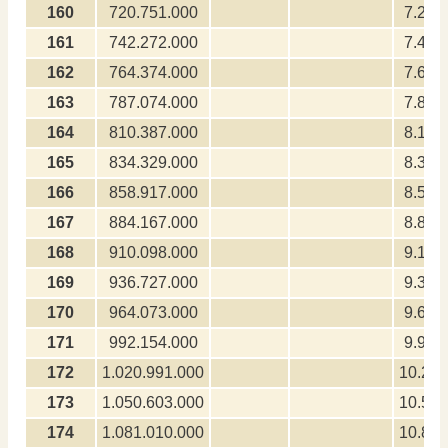
160
720.751.000
7.207
161
742.272.000
7.422
162
764.374.000
7.643
163
787.074.000
7.870
164
810.387.000
8.103
165
834.329.000
8.343
166
858.917.000
8.589
167
884.167.000
8.841
168
910.098.000
9.100
169
936.727.000
9.367
170
964.073.000
9.640
171
992.154.000
9.921
172
1.020.991.000
10.209
173
1.050.603.000
10.506
174
1.081.010.000
10.810