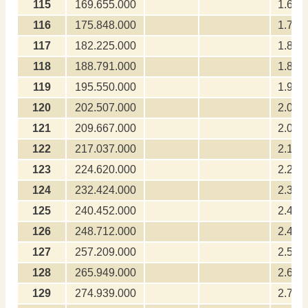
115
169.655.000
1.696
116
175.848.000
1.758
117
182.225.000
1.822
118
188.791.000
1.887
119
195.550.000
1.955
120
202.507.000
2.025
121
209.667.000
2.096
122
217.037.000
2.170
123
224.620.000
2.246
124
232.424.000
2.324
125
240.452.000
2.404
126
248.712.000
2.487
127
257.209.000
2.572
128
265.949.000
2.659
129
274.939.000
2.749