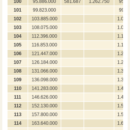
100
95.886.000
581.687
1.262.750
958.
101
99.823.000
998.
102
103.885.000
1.038
103
108.075.000
1.080
104
112.396.000
1.123
105
116.853.000
1.168
106
121.447.000
1.214
107
126.184.000
1.261
108
131.066.000
1.310
109
136.098.000
1.360
110
141.283.000
1.412
111
146.626.000
1.466
112
152.130.000
1.521
113
157.800.000
1.578
114
163.640.000
1.636