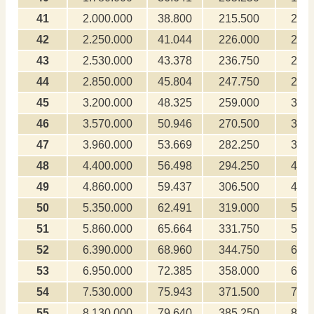
41
2.000.000
38.800
215.500
20.0
42
2.250.000
41.044
226.000
22.5
43
2.530.000
43.378
236.750
25.3
44
2.850.000
45.804
247.750
28.5
45
3.200.000
48.325
259.000
32.0
46
3.570.000
50.946
270.500
35.7
47
3.960.000
53.669
282.250
39.6
48
4.400.000
56.498
294.250
44.0
49
4.860.000
59.437
306.500
48.6
50
5.350.000
62.491
319.000
53.5
51
5.860.000
65.664
331.750
58.6
52
6.390.000
68.960
344.750
63.9
53
6.950.000
72.385
358.000
69.5
54
7.530.000
75.943
371.500
75.3
55
8.130.000
79.640
385.250
81.3