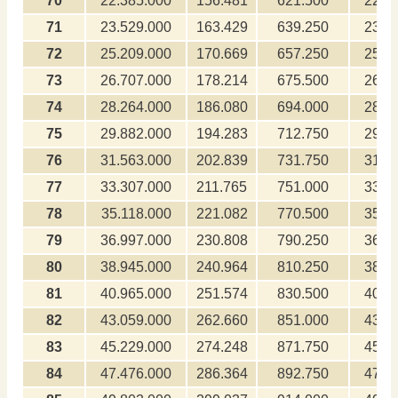
70
22.385.000
156.481
621.500
223.
71
23.529.000
163.429
639.250
235.
72
25.209.000
170.669
657.250
252.
73
26.707.000
178.214
675.500
267.
74
28.264.000
186.080
694.000
282.
75
29.882.000
194.283
712.750
298.
76
31.563.000
202.839
731.750
315.
77
33.307.000
211.765
751.000
333.
78
35.118.000
221.082
770.500
351.
79
36.997.000
230.808
790.250
369.
80
38.945.000
240.964
810.250
389.
81
40.965.000
251.574
830.500
409.
82
43.059.000
262.660
851.000
430.
83
45.229.000
274.248
871.750
452.
84
47.476.000
286.364
892.750
474.