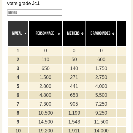
votre grade JcJ.
Niveau
Personnage
Métiers
Dragodindes
Gu
1
0
0
0
2
110
50
600
1
3
650
140
1.750
6
4
1.500
271
2.750
15
5
2.800
441
4.000
28
6
4.800
653
5.500
48
7
7.300
905
7.250
73
8
10.500
1.199
9.250
10
9
14.500
1.543
11.500
14
10
19.200
1.911
14.000
19