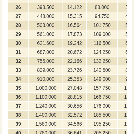
26
398.500
14.122
88.000
3.9
27
448.000
15.315
94.750
4.4
28
503.000
16.564
101.750
5.0
29
561.000
17.873
109.000
5.6
30
621.600
19.242
116.500
6.2
31
687.000
20.672
124.250
6.8
32
755.000
22.166
132.250
7.5
33
829.000
23.726
140.500
8.2
34
910.000
25.353
149.000
9.1
35
1.000.000
27.048
157.750
10.0
36
1.100.000
28.815
166.750
11.0
37
1.240.000
30.656
176.000
12.4
38
1.400.000
32.572
185.500
14.0
39
1.580.000
34.566
195.250
15.8
40
1.780.000
36.641
205.250
17.8