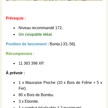
Prérequis :
Niveau recommandé 172.
Un coupable idéal.
Position de lancement
:
Bonta [-33,-56].
Récompenses :
11 383 398 XP.
À prévoir :
1 x Mauvaise Pioche (10 x Bois de Frêne + 5 x
Fer).
80 x Bois de Bombu.
3 x Ebonite.
1 x combat (réalisable à 2 maximum).