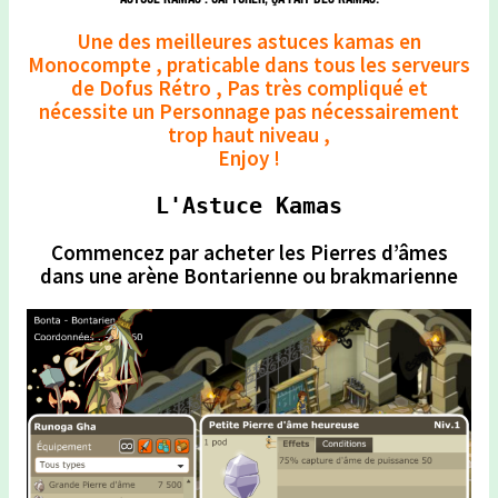
Une des meilleures astuces kamas en
Monocompte , praticable dans tous les serveurs
de Dofus Rétro , Pas très compliqué et
nécessite un Personnage pas nécessairement
trop haut niveau ,
Enjoy !
L'Astuce Kamas
Commencez par acheter les Pierres d’âmes
dans une arène Bontarienne ou brakmarienne