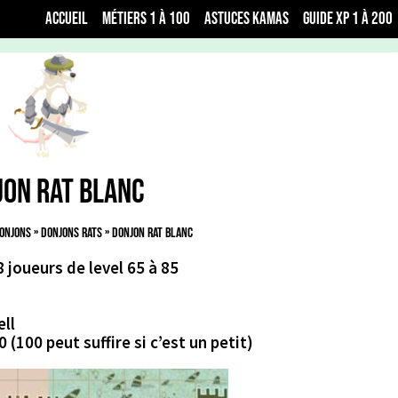
Accueil
Métiers 1 à 100
Astuces Kamas
Guide xp 1 à 200
jon Rat Blanc
onjons
»
Donjons Rats
»
Donjon Rat Blanc
 joueurs de level 65 à 85
ell
 (100 peut suffire si c’est un petit)