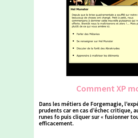
Comment XP mo
Dans les métiers de
Forgemagie
, l’ex
prudents car en cas d’échec critique,
au
runes fo puis cliquer sur « fusionner t
efficacement.