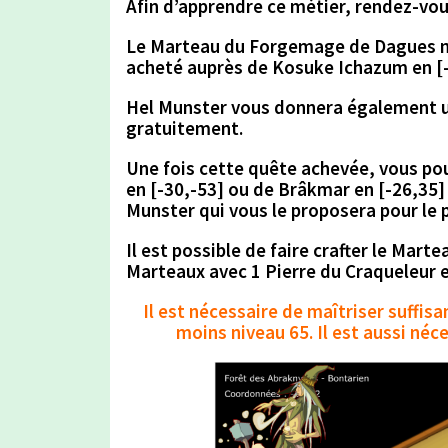
Afin d’apprendre ce métier, rendez-vo
Le
Marteau du Forgemage de Dagues
n
acheté auprès de
Kosuke Ichazum en [-
Hel Munster
vous donnera également u
gratuitement.
Une fois cette quête achevée, vous pou
en [-30,-53]
ou de
Brâkmar en [-26,35
Munster
qui vous le proposera pour le 
Il est possible de faire crafter le
Marte
Marteaux
avec 1 Pierre du Craqueleur e
Il est nécessaire de maîtriser suffi
moins niveau 65. Il est aussi néc