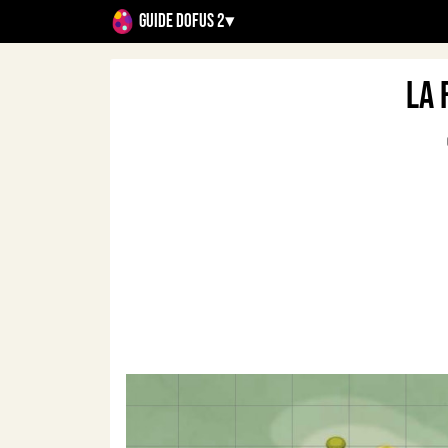
Guide Dofus 2
▾
La 