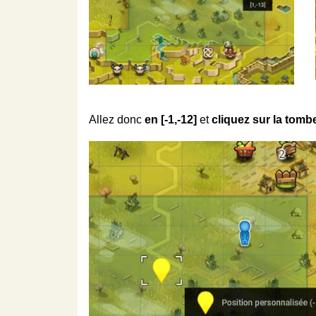
Allez donc
en [-1,-12]
et
cliquez sur la tom