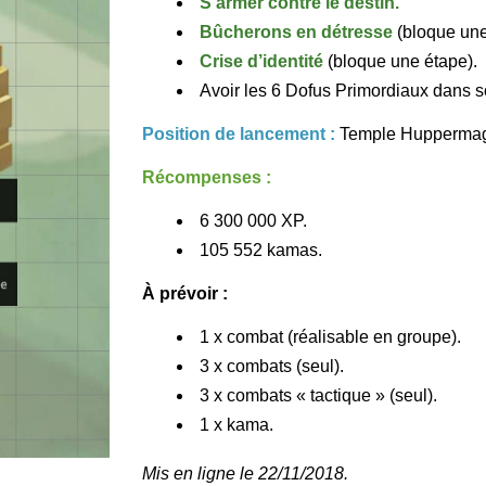
S’armer contre le destin.
Bûcherons en détresse
(bloque une
Crise d’identité
(bloque une étape).
Avoir les 6 Dofus Primordiaux dans s
Position de lancement :
Temple Huppermage
Récompenses :
6 300 000 XP.
105 552 kamas.
À prévoir :
1 x combat (réalisable en groupe).
3 x combats (seul).
3 x combats « tactique » (seul).
1 x kama.
Mis en ligne le 22/11/2018.