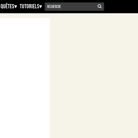
 Quêtes
▾
Tutoriels
▾