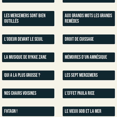
Les Mercemers sont bien
Aux grands mots les grands
outillés
remèdes​
L’odeur devant le seuil
Droit de cuissage​
La musique de Rykke Zane​
Mémoires d’un amnésique​
Qui a la plus grosse ?
Les sept Mercemers
Nos chairs voisines
L’effet Paula Rice​
Fhtagn !​
Le vieux gob et la mer