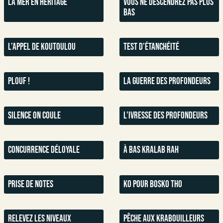
La mer en héritage
Vous ne descendrez pas plus
bas
L’appel de Koutoulou
Test d’étanchéité
Plouf !
La guerre des profondeurs
Silence on coule
L’ivresse des profondeurs
Concurrence déloyale
À bas Kralab Rah
Prise de notes
KO pour Bosko Tho
Relevez les niveaux
Pêche aux krabouilleurs