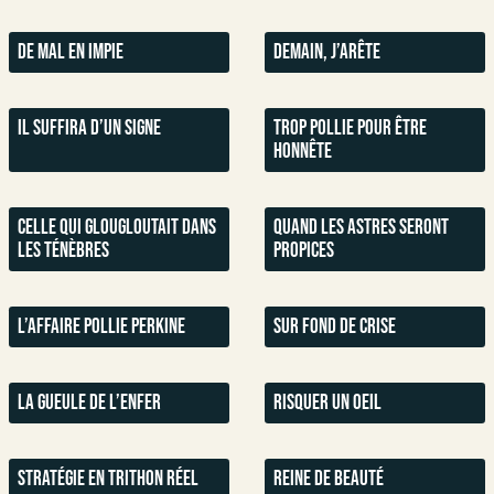
De mal en impie​
Demain, j’arête​
Il suffira d’un signe​
Trop Pollie pour être
honnête
Celle qui glougloutait dans
Quand les astres seront
les ténèbres
propices​
L’affaire Pollie Perkine
Sur fond de crise​
La gueule de l’enfer​
Risquer un oeil​
Stratégie en Trithon Réel​
Reine de beauté